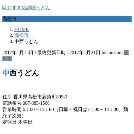
コ
ナ
ン
ビ
高松市
テ
ゲ
ン
ー
HOME
ツ
シ
高松市
へ
ョ
中西うどん
ス
ン
キ
に
2017年1月15日
/ 最終更新日時 :
2017年1月21日
bitcomcom
高
ッ
移
松市
プ
動
中西うどん
住所 香川県高松市鹿角町899-3
電話番号 087-885-1568
営業時間 6：00～15：00（日曜・祝日は7：00～14：00、麺
終了次第）
定休日 木曜日