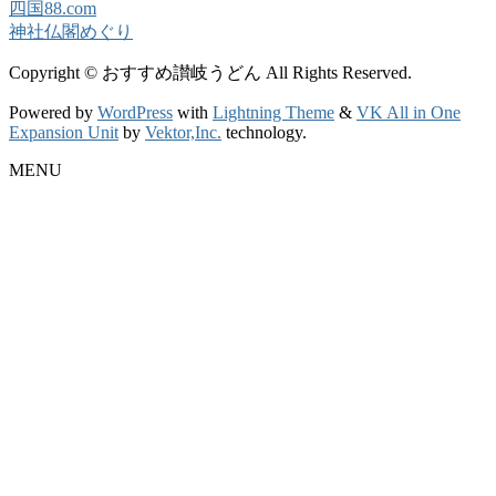
四国88.com
神社仏閣めぐり
Copyright © おすすめ讃岐うどん All Rights Reserved.
Powered by
WordPress
with
Lightning Theme
&
VK All in One
Expansion Unit
by
Vektor,Inc.
technology.
MENU