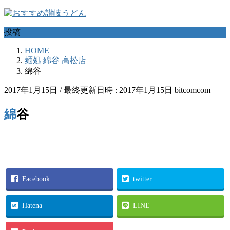
コ
ナ
ン
ビ
投稿
テ
ゲ
ン
ー
HOME
ツ
シ
麺処 綿谷 高松店
へ
ョ
綿谷
ス
ン
キ
に
2017年1月15日
/ 最終更新日時 :
2017年1月15日
bitcomcom
ッ
移
プ
動
綿谷
Facebook
twitter
Hatena
LINE